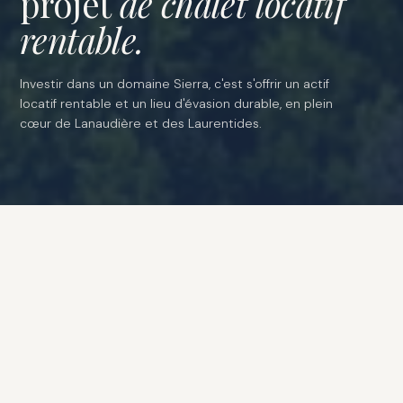
projet
de chalet locatif
rentable.
Investir dans un domaine Sierra, c'est s'offrir un actif
locatif rentable et un lieu d'évasion durable, en plein
cœur de Lanaudière et des Laurentides.
ACCUEIL
CHALETS & VILLÉGIATURE
NOS DOMAINES
Découvrez nos domaines